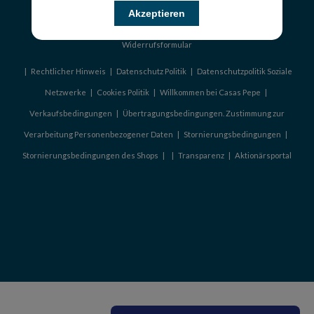
©2026 Casas Pepe
Akzeptieren
Widerrufsformular
|
Rechtlicher Hinweis
|
Datenschutz Politik
|
Datenschutzpolitik Soziale
Netzwerke
|
Cookies Politik
|
Willkommen bei Casas Pepe
|
Verkaufsbedingungen
|
Übertragungsbedingungen. Zustimmung zur
Verarbeitung Personenbezogener Daten
|
Stornierungsbedingungen
|
Stornierungsbedingungen des Shops
|
|
Transparenz
|
Aktionärsportal