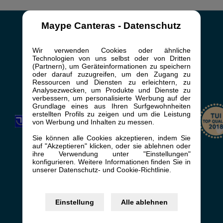
Maype Canteras - Datenschutz
+34 928 762 818
Wir verwenden Cookies oder ähnliche
Technologien von uns selbst oder von Dritten
booking@casaspepe.com
(Partnern), um Geräteinformationen zu speichern
oder darauf zuzugreifen, um den Zugang zu
Av. de Bonn, 1, 35100
Ressourcen und Diensten zu erleichtern, zu
San Bartolomé de Tirajana, Las Palmas
Analysezwecken, um Produkte und Dienste zu
verbessern, um personalisierte Werbung auf der
Grundlage eines aus Ihren Surfgewohnheiten
erstellten Profils zu zeigen und um die Leistung
von Werbung und Inhalten zu messen.
Sie können alle Cookies akzeptieren, indem Sie
auf "Akzeptieren" klicken, oder sie ablehnen oder
ihre Verwendung unter "Einstellungen"
konfigurieren. Weitere Informationen finden Sie in
unserer Datenschutz- und Cookie-Richtlinie.
Einstellung
Alle ablehnen